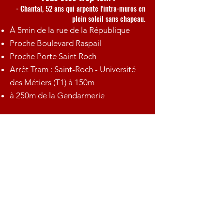
- Chantal, 52 ans qui arpente l'intra-muros en
plein soleil sans chapeau.
À 5min de la rue de la République
Proche Boulevard Raspail
Proche
Porte Saint Roch
Arrêt Tram : Saint-Roch - Université
des Métiers (T1) à 150m
à 250m de la Gendarmerie
" Non mais on peut jamais
se garer dans le centre "
- Baptiste & Anne, 36 & 35 ans au volant de
leur énorme SUV qui les empêchera de financer
les études de Louise & Marcel.
Rue Rempart Saint-Roch
(gratuit après
19h)